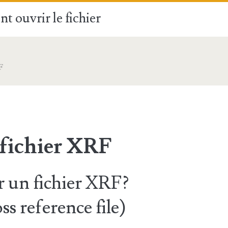
t ouvrir le fichier
F
 fichier XRF
 un fichier XRF?
s reference file)