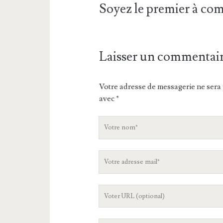
Soyez le premier à c
Laisser un commentai
Votre adresse de messagerie ne sera 
avec
*
V
o
t
V
r
o
e
t
n
L
r
o
'
e
m
U
a