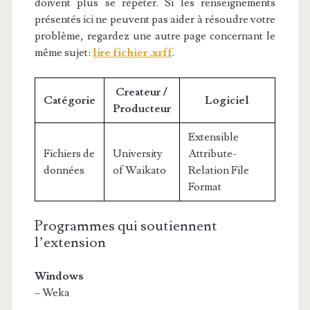
doivent plus se répéter. Si les renseignements
présentés ici ne peuvent pas aider à résoudre votre
problème, regardez une autre page concernant le
même sujet:
lire fichier .xrff
.
Createur /
Catégorie
Logiciel
Producteur
Extensible
Fichiers de
University
Attribute-
données
of Waikato
Relation File
Format
Programmes qui soutiennent
l’extension
Windows
– Weka