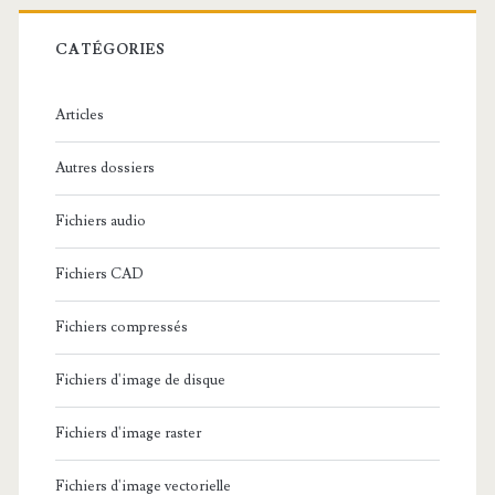
r
c
CATÉGORIES
h
e
Articles
:
Autres dossiers
Fichiers audio
Fichiers CAD
Fichiers compressés
Fichiers d'image de disque
Fichiers d'image raster
Fichiers d'image vectorielle