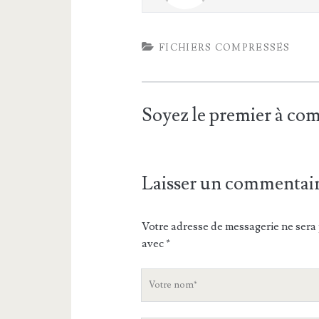
FICHIERS COMPRESSÉS
Soyez le premier à c
Laisser un commentai
Votre adresse de messagerie ne sera 
avec
*
V
o
t