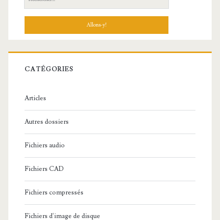
e
c
h
e
r
c
CATÉGORIES
h
e
Articles
:
Autres dossiers
Fichiers audio
Fichiers CAD
Fichiers compressés
Fichiers d'image de disque