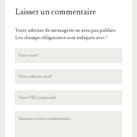
Laisser un commentaire
Votre adresse de messagerie ne sera pas publiée.
Les champs obligatoires sont indiqués avec
*
V
o
t
V
r
o
e
t
n
L
r
o
'
e
m
U
a
V
R
d
o
L
r
t
d
e