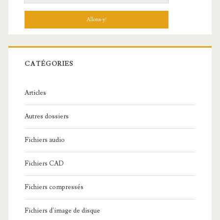
e
c
h
e
r
c
CATÉGORIES
h
e
Articles
:
Autres dossiers
Fichiers audio
Fichiers CAD
Fichiers compressés
Fichiers d'image de disque