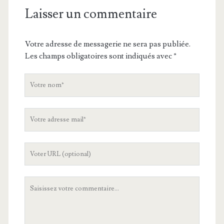
Laisser un commentaire
Votre adresse de messagerie ne sera pas publiée.
Les champs obligatoires sont indiqués avec
*
V
o
t
V
r
o
e
t
n
L
r
o
'
e
m
U
a
V
R
d
o
L
r
t
d
e
r
e
s