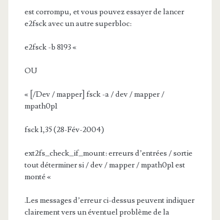
est corrompu, et vous pouvez essayer de lancer
e2fsck avec un autre superbloc:
e2fsck -b 8193 «
OU
« [/Dev / mapper] fsck -a / dev / mapper /
mpath0p1
fsck 1,35 (28-Fév-2004)
ext2fs_check_if_mount: erreurs d’entrées / sortie
tout déterminer si / dev / mapper / mpath0p1 est
monté «
.Les messages d’erreur ci-dessus peuvent indiquer
clairement vers un éventuel problème de la