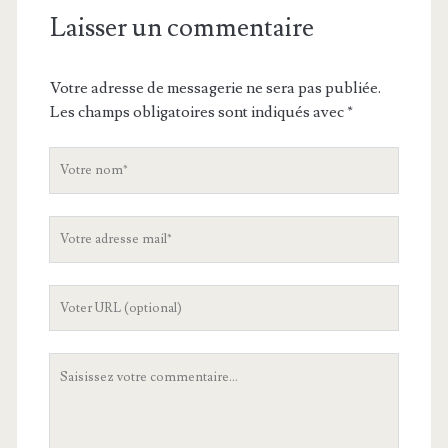
Laisser un commentaire
Votre adresse de messagerie ne sera pas publiée.
Les champs obligatoires sont indiqués avec
*
V
o
t
V
r
o
e
t
n
L
r
o
'
e
m
U
a
V
R
d
o
L
r
t
d
e
r
e
s