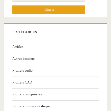
e
c
h
e
r
c
CATÉGORIES
h
e
Articles
:
Autres dossiers
Fichiers audio
Fichiers CAD
Fichiers compressés
Fichiers d'image de disque