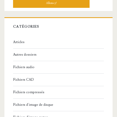
c
h
e
r
c
CATÉGORIES
h
e
Articles
:
Autres dossiers
Fichiers audio
Fichiers CAD
Fichiers compressés
Fichiers d'image de disque