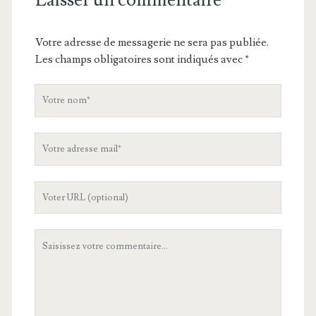
Laisser un commentaire
Votre adresse de messagerie ne sera pas publiée.
Les champs obligatoires sont indiqués avec
*
V
o
t
V
r
o
e
t
n
L
r
o
'
e
m
U
a
V
R
d
o
L
r
t
d
e
r
e
s
e
v
s