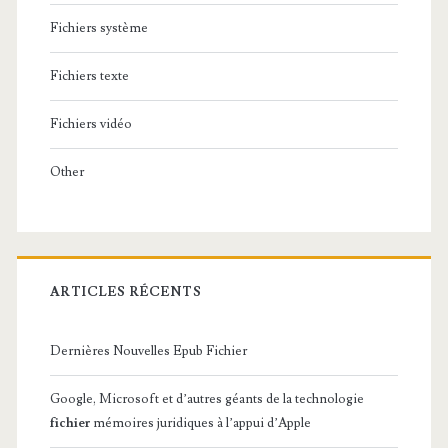
t
Fichiers système
e
s
Fichiers texte
l
Fichiers vidéo
e
Other
s
f
i
c
ARTICLES RÉCENTS
h
Dernières Nouvelles Epub Fichier
i
e
Google, Microsoft et d’autres géants de la technologie
fichier
mémoires juridiques à l’appui d’Apple
r