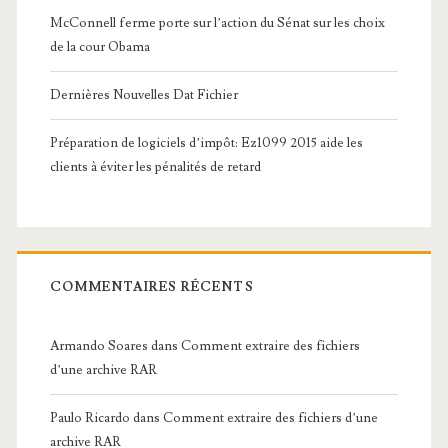
s
McConnell ferme porte sur l’action du Sénat sur les choix
de la cour Obama
L
i
Dernières Nouvelles Dat Fichier
n
Préparation de logiciels d’impôt: Ez1099 2015 aide les
u
clients à éviter les pénalités de retard
x
COMMENTAIRES RÉCENTS
Armando Soares
dans
Comment extraire des fichiers
d’une archive RAR
Paulo Ricardo
dans
Comment extraire des fichiers d’une
archive RAR