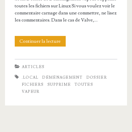
toutes les fichiers sur Linux Si vous voulez voir le
commentaire carnage dans une commettre, ne lisez
les commentaires. Dans le cas de Valve,…
Continuer la lecture
.
l
o
ARTICLES
c
.LOCAL
DÉMÉNAGEMENT
DOSSIER
a
FICHIERS
SUPPRIME
TOUTES
VAPEUR
l
D
o
s