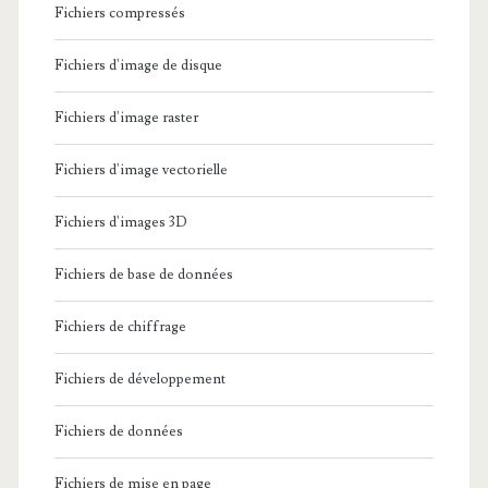
u
Fichiers compressés
r
Fichiers d'image de disque
D
é
Fichiers d'image raster
m
Fichiers d'image vectorielle
é
Fichiers d'images 3D
n
a
Fichiers de base de données
g
Fichiers de chiffrage
e
Fichiers de développement
m
e
Fichiers de données
n
Fichiers de mise en page