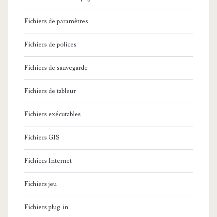
t
Fichiers de paramètres
s
u
Fichiers de polices
p
Fichiers de sauvegarde
p
Fichiers de tableur
r
i
Fichiers exécutables
m
Fichiers GIS
e
Fichiers Internet
t
o
Fichiers jeu
u
Fichiers plug-in