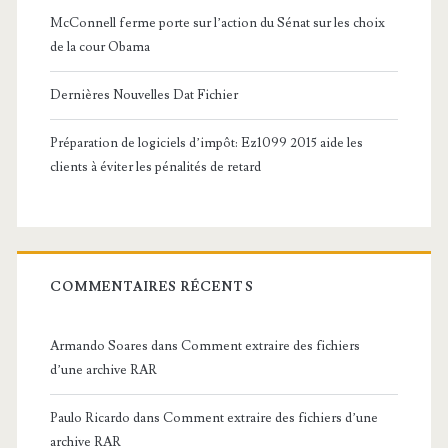
s
McConnell ferme porte sur l’action du Sénat sur les choix
de la cour Obama
L
i
Dernières Nouvelles Dat Fichier
n
Préparation de logiciels d’impôt: Ez1099 2015 aide les
u
clients à éviter les pénalités de retard
x
COMMENTAIRES RÉCENTS
Armando Soares
dans
Comment extraire des fichiers
d’une archive RAR
Paulo Ricardo
dans
Comment extraire des fichiers d’une
archive RAR