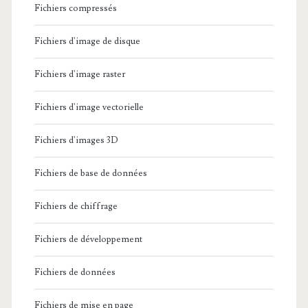
u
Fichiers compressés
r
Fichiers d'image de disque
D
é
Fichiers d'image raster
m
Fichiers d'image vectorielle
é
Fichiers d'images 3D
n
a
Fichiers de base de données
g
Fichiers de chiffrage
e
Fichiers de développement
m
e
Fichiers de données
n
Fichiers de mise en page