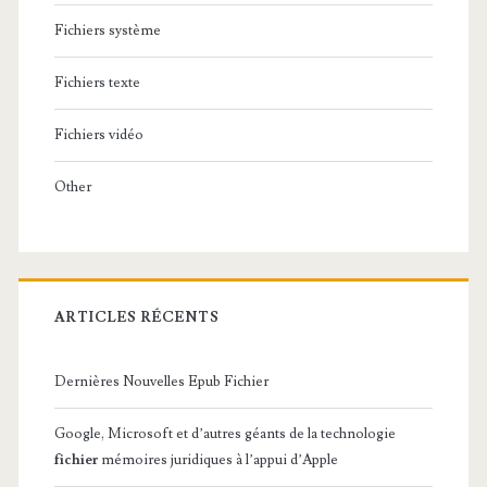
t
Fichiers système
e
s
Fichiers texte
l
Fichiers vidéo
e
Other
s
f
i
c
ARTICLES RÉCENTS
h
Dernières Nouvelles Epub Fichier
i
e
Google, Microsoft et d’autres géants de la technologie
fichier
mémoires juridiques à l’appui d’Apple
r