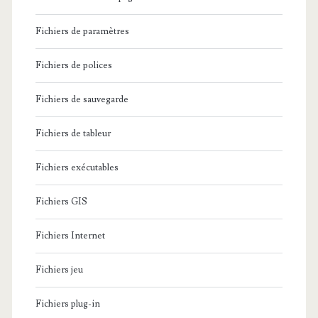
t
Fichiers de paramètres
s
u
Fichiers de polices
p
Fichiers de sauvegarde
p
Fichiers de tableur
r
i
Fichiers exécutables
m
Fichiers GIS
e
Fichiers Internet
t
o
Fichiers jeu
u
Fichiers plug-in