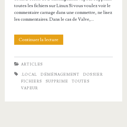
toutes les fichiers sur Linux Si vous voulez voir le
commentaire carnage dans une commettre, ne lisez
les commentaires. Dans le cas de Valve,…
Continuer la lecture
.
l
o
ARTICLES
c
.LOCAL
DÉMÉNAGEMENT
DOSSIER
a
FICHIERS
SUPPRIME
TOUTES
VAPEUR
l
D
o
s