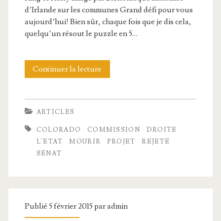
d’Irlande sur les communes Grand défi pour vous
aujourd’hui! Bien sûr, chaque fois que je dis cela,
quelqu’un résout le puzzle en 5…
Continuer la lecture
C
o
l
ARTICLES
o
COLORADO
COMMISSION
DROITE
r
L'ETAT
MOURIR
PROJET
REJETÉ
SÉNAT
a
d
o
Publié 5 février 2015 par
admin
d