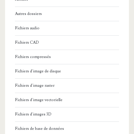
:
j
o
Autres dossiers
e
n
t
Fichiers audio
f
é
e
Fichiers CAD
p
r
Fichiers compressés
a
r
r
Fichiers d'image de disque
o
l
v
Fichiers d'image raster
’
i
Fichiers d'image vectorielle
E
a
t
Fichiers d'images 3D
i
a
r
Fichiers de base de données