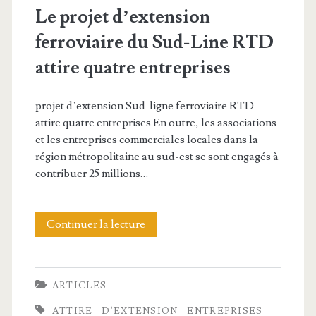
r
Le projet d’extension
o
ferroviaire du Sud-Line RTD
i
attire quatre entreprises
t
projet d’extension Sud-ligne ferroviaire RTD
e
attire quatre entreprises En outre, les associations
à
et les entreprises commerciales locales dans la
région métropolitaine au sud-est se sont engagés à
m
contribuer 25 millions…
o
u
Continuer la lecture
L
r
e
i
p
ARTICLES
r
r
ATTIRE
D'EXTENSION
ENTREPRISES