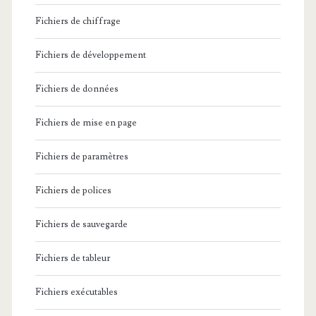
t
e
Fichiers de chiffrage
c
d
o
Fichiers de développement
u
m
S
Fichiers de données
m
u
Fichiers de mise en page
i
d
s
Fichiers de paramètres
-
s
L
Fichiers de polices
i
i
Fichiers de sauvegarde
o
n
n
Fichiers de tableur
e
d
R
Fichiers exécutables
u