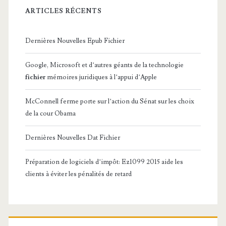
e
ARTICLES RÉCENTS
e
Dernières Nouvelles Epub Fichier
n
t
Google, Microsoft et d’autres géants de la technologie
fichier
mémoires juridiques à l’appui d’Apple
r
e
McConnell ferme porte sur l’action du Sénat sur les choix
de la cour Obama
p
r
Dernières Nouvelles Dat Fichier
i
Préparation de logiciels d’impôt: Ez1099 2015 aide les
s
clients à éviter les pénalités de retard
e
s