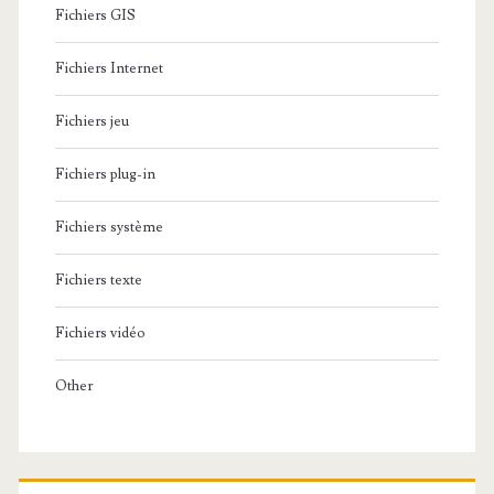
T
Fichiers GIS
S
D
é
Fichiers Internet
a
n
t
Fichiers jeu
a
t
Fichiers plug-in
t
i
Fichiers système
r
e
Fichiers texte
q
Fichiers vidéo
u
Other
a
t
r