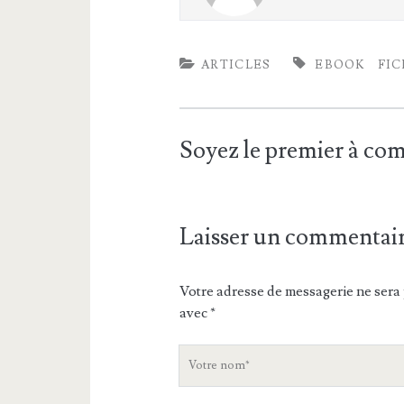
ARTICLES
EBOOK
FIC
Soyez le premier à c
Laisser un commentai
Votre adresse de messagerie ne sera 
avec
*
V
o
t