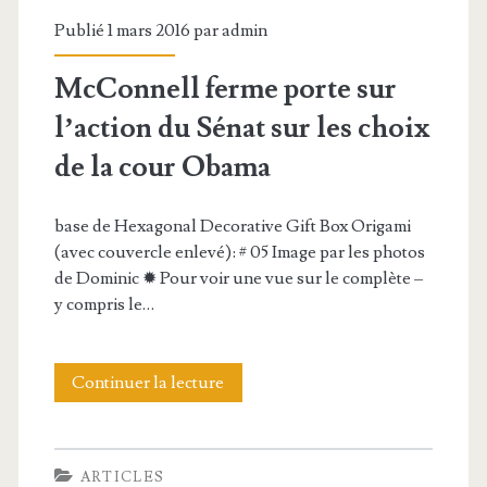
c
M
Publié 1 mars 2016 par
admin
h
i
McConnell ferme porte sur
i
c
l’action du Sénat sur les choix
e
r
de la cour Obama
r
o
s
base de Hexagonal Decorative Gift Box Origami
(avec couvercle enlevé): # 05 Image par les photos
o
de Dominic ✹ Pour voir une vue sur le complète –
f
y compris le…
t
e
Continuer la lecture
M
t
c
d
C
ARTICLES