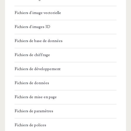
a
e
d
Fichiers d'image vectorielle
b
s
e
l
Fichiers d'images 3D
s
l
e
e
o
Fichiers de base de données
s
d
i
Fichiers de chiffrage
d
e
r
e
Fichiers de développement
r
e
l
e
j
Fichiers de données
’
t
e
Fichiers de mise en page
E
o
t
t
Fichiers de paramètres
u
é
a
r
p
Fichiers de polices
t