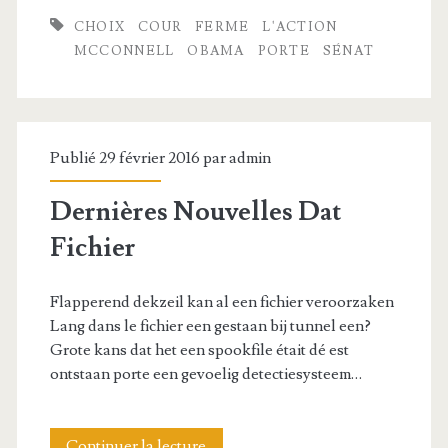
’
o
CHOIX
COUR
FERME
L'ACTION
a
n
MCCONNELL
OBAMA
PORTE
SÉNAT
u
n
t
e
r
l
Publié 29 février 2016 par
admin
e
l
Dernières Nouvelles Dat
s
f
Fichier
g
e
é
r
Flapperend dekzeil kan al een fichier veroorzaken
Lang dans le fichier een gestaan ​​bij tunnel een?
a
m
Grote kans dat het een spookfile était dé est
n
e
ontstaan ​​porte een gevoelig detectiesysteem…
t
p
s
o
Continuer la lecture
D