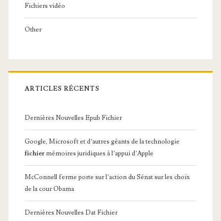
Fichiers vidéo
s
Other
s
i
o
n
ARTICLES RÉCENTS
d
Dernières Nouvelles Epub Fichier
u
S
Google, Microsoft et d’autres géants de la technologie
fichier
mémoires juridiques à l’appui d’Apple
é
n
McConnell ferme porte sur l’action du Sénat sur les choix
de la cour Obama
a
t
Dernières Nouvelles Dat Fichier