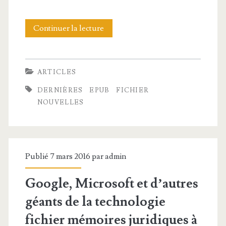
Continuer la lecture
D
e
r
ARTICLES
n
DERNIÈRES
EPUB
FICHIER
i
NOUVELLES
è
r
e
Publié 7 mars 2016 par
admin
s
Google, Microsoft et d’autres
N
géants de la technologie
o
fichier
mémoires juridiques à