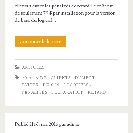
g
o
e
clients à éviter les pénalités de retard Le coût est
de seulement 79 $ par installation pour la version
i
n
l
de base du logiciel…
e
d
l
f
u
e
Continuer la lecture
P
i
S
s
r
c
é
D
é
ARTICLES
h
n
a
p
2015
AIDE
CLIENTS
D'IMPÔT
i
a
t
a
ÉVITER
EZ1099
LOGICIELS»
e
t
F
PÉNALITÉS
PRÉPARATION
RETARD
r
r
s
i
a
m
u
c
t
é
r
h
Publié 21 février 2016 par
admin
i
m