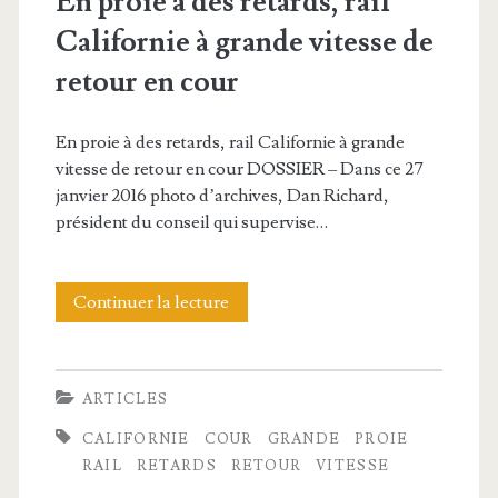
En proie à des retards, rail
s
o
e
Californie à grande vitesse de
Y
n
r
retour en cour
a
d
l
l
e
En proie à des retards, rail Californie à grande
e
e
vitesse de retour en cour DOSSIER – Dans ce 27
r
s
janvier 2016 photo d’archives, Dan Richard,
L
l
président du conseil qui supervise…
p
a
e
é
w
s
Continuer la lecture
E
n
S
s
n
a
c
c
p
l
ARTICLES
h
i
r
i
CALIFORNIE
COUR
GRANDE
PROIE
o
e
o
t
RAIL
RETARDS
RETOUR
VITESSE
o