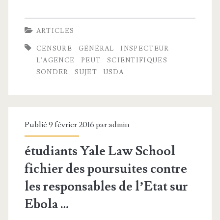
’
S
9
D
A
D
9
ARTICLES
a
p
A
2
CENSURE
GÉNÉRAL
INSPECTEUR
t
p
i
L'AGENCE
PEUT
SCIENTIFIQUES
0
F
l
SONDER
SUJET
USDA
n
1
i
e
s
5
c
p
a
h
Publié 9 février 2016 par
admin
e
i
i
c
étudiants Yale Law School
d
e
t
fichier
des poursuites contre
e
r
e
les responsables de l’Etat sur
l
u
Ebola
…
e
r