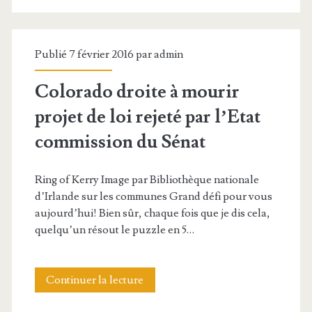
n
i
é
l
t
e
s
f
i
à
Publié 7 février 2016 par
admin
d
i
f
d
e
Colorado droite à mourir
c
i
e
r
projet de loi rejeté par l’Etat
h
q
s
e
commission du Sénat
i
u
r
t
e
e
e
Ring of Kerry Image par Bibliothèque nationale
a
r
d’Irlande sur les communes Grand défi pour vous
s
t
r
aujourd’hui! Bien sûr, chaque fois que je dis cela,
d
d
a
quelqu’un résout le puzzle en 5…
d
e
e
r
s
l
d
Continuer la lecture
C
p
’
s
o