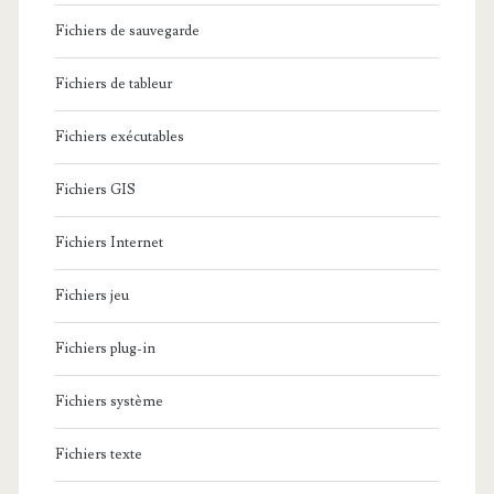
e
a
Fichiers de sauvegarde
s
n
r
u
Fichiers de tableur
c
l
r
o
’
Fichiers exécutables
E
u
E
Fichiers GIS
b
r
t
o
Fichiers Internet
a
l
t
Fichiers jeu
a
c
Fichiers plug-in
…
o
Fichiers système
m
m
Fichiers texte
i