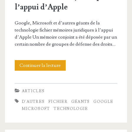
u
l’appui d’Apple
v
e
Google, Microsoft et d’autres géants de la
technologie fichier mémoires juridiques à l’appui
l
d’Apple Un mémoire conjoint a été déposée par un
l
certain nombre de groupes de défense des droits…
e
s
Continuer la lecture
G
E
o
p
o
ARTICLES
u
g
D'AUTRES
FICHIER
GÉANTS
GOOGLE
b
l
MICROSOFT
TECHNOLOGIE
F
e
i
,