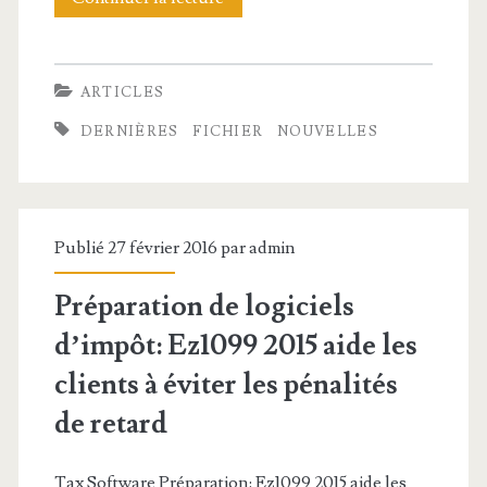
d
r
e
e
t
r
ARTICLES
l
e
n
DERNIÈRES
FICHIER
NOUVELLES
a
s
i
t
u
è
e
r
r
Publié 27 février 2016 par
admin
c
l
e
Préparation de logiciels
h
’
s
d’impôt: Ez1099 2015 aide les
n
a
N
clients à éviter les pénalités
o
c
o
de retard
l
t
u
o
i
v
Tax Software Préparation: Ez1099 2015 aide les