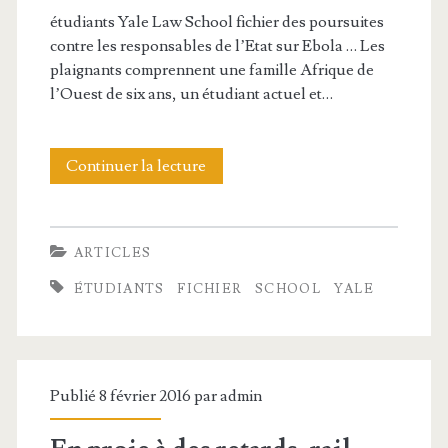
s
étudiants Yale Law School fichier des poursuites
g
c
contre les responsables de l’Etat sur Ebola … Les
é
plaignants comprennent une famille Afrique de
l
l’Ouest de six ans, un étudiant actuel et…
n
i
é
e
Continuer la lecture
é
r
n
t
a
t
u
l
ARTICLES
s
d
p
ÉTUDIANTS
FICHIER
SCHOOL
YALE
à
i
e
é
a
u
v
n
t
Publié 8 février 2016 par
admin
i
t
s
t