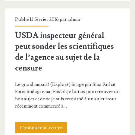
s
è
u
o
d
r
e
u
Publié 13 février 2016 par
admin
’
e
s
r
i
USDA inspecteur général
s
à
O
m
peut sonder les scientifiques
N
l
b
p
de l’agence au sujet de la
o
’
a
ô
censure
u
a
m
t
v
p
a
Le grand impact! (Exploré) Image par Sina Farhat
:
e
Fotosöndag tema: EnskiltJe luttais pour trouver un
p
E
bon sujet et donc je suis retourné à un sujet i tout
l
u
récemment commencé à…
z
l
i
1
e
d
Continuer la lecture
U
0
s