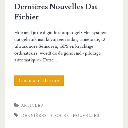
l
i
o
Dernières Nouvelles Dat
o
e
e
n
Fichier
i
s
r
d
r
c
Hoe mijd je de digitale sloopkogel? Het systeem,
e
dat gebruik maakt van een radar, caméra de, 12
e
h
l
ultrasonore Sensoren, GPS en krachtige
s
o
ordinateurs, wordt de de genoemd «pilotage
o
automatique». Deze…
j
i
g
u
x
i
Continuer la lecture
D
r
d
c
e
i
e
i
r
d
l
ARTICLES
e
n
i
a
DERNIÈRES
FICHIER
NOUVELLES
l
i
q
c